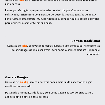
uso em casa.
É uma garrafa digital que permite saber o nível de gás. Continua a ser
sofisticada, resistente e com metade do peso das outras garrafas de aço. A
nova Pluma é uma garrafa 100% portuguesa e, com certeza, a escolha perfeita
para aquecer o ambiente em sua casa.
.
.
Garrafa Tradicional
Garrafas de
13kg
, com vocação especial para o uso doméstico. As exigências
de segurança são mais sensíveis, bem como o seu rendimento, limpeza e
economia.
.
.
.
Garrafa Minigás
Garrafas de
2.75kg
, são compatíveis com a maioria dos acessórios a gás
vendidos no mercado.
Destinada a momentos de lazer, bem como a ilumunação de espaços e o
aquecimento dentro e fora de casa.
.