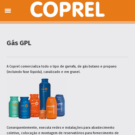
Sobre nós
Produtos e Serviços
Gás GPL
Gases Industriais
GPL Auto
Electrodomésticos,
Gás GPL
Termodomésticos e Decoração
Serviços Técnicos
Climatização, Energias Renováveis e
Aspiração Central
A Coprel comercializa todo o tipo de garrafa, de gás butano e propano
Máquinas e Ferramentas
(incluindo fase líquida), canalizado e em granel.
Encomendas
Gás em garrafa
Hotspot
Hotspot Terrace
Hotspot Day & Night
Serviços Online
Envio de Contagens
Pedido de Assistência
Pedido Orçamento Solar Térmico
Pedido Orçamento Aspiração Central
Consequentemente, executa redes e instalações para abastecimento
Pedido Orçamento Ar Condicionado
coletivo, colocação e montagem de reservatórios para fornecimento de