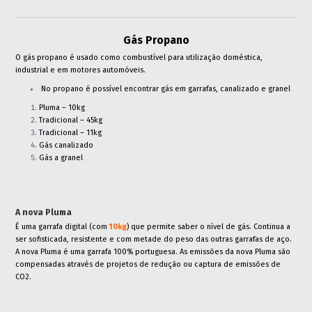
Gás Propano
O gás propano é usado como combustível para utilização doméstica,
industrial e em motores automóveis.
No propano é possível encontrar gás em garrafas, canalizado e granel
Pluma – 10kg
Tradicional – 45kg
Tradicional – 11kg
Gás canalizado
Gás a granel
.
.
A nova Pluma
É uma garrafa digital (com
10kg
) que permite saber o nível de gás. Continua a
ser sofisticada, resistente e com metade do peso das outras garrafas de aço.
A nova Pluma é uma garrafa 100% portuguesa. As emissões da nova Pluma são
compensadas através de projetos de redução ou captura de emissões de
CO2.
.