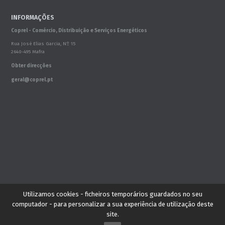
INFORMAÇÕES
Coprel - Comércio, Distribuição e Serviços Energéticos
Rua José Elias Garcia, Nº 15
2640-495 Mafra
Obter direcções
geral@coprel.pt
Este site não está escrito com o acordo ortográfico
Utilizamos cookies - ficheiros temporários guardados no seu
computador - para personalizar a sua experiência de utilização deste
site.
Copyright © 2026 - Coprel - -
Webipack® Starter Site.