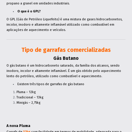
Pedido Orçamento Aquecimento
propano a granel em unidades industriais.
Central
O que é o GPL?
Contactos
O GPL (Gás de Petróleo Liquefeito) é uma mistura de gases hidrocarbonetos,
Sede
incolor, inodoro e altamente inflamável utilizado como combustível em
Loja / Exposição
aplicações de aquecimento e veículos.
Loja do Cidadão
Dept. máquinas e ferramentas
Dept. gás canalizado
Dept. logística
Tipo de garrafas comercializadas
Dept. técnico
Erigaz, Lda.
Gás Butano
Contacto de emergência
O gás butano é um hidrocarboneto saturado, da família dos alcanos, sendo
inodoro, incolor e altamente inflamável. É um gás obtido pelo aquecimento
lento do petróleo, utilizado como combustível e aquecimento.
Existem três tipos de garrafas de gás butano
Pluma – 12kg
Tradicional – 13kg
Minigás – 2,75kg
.
.
A nova Pluma
Garrafa de
12kg
com facilidade em termos de mobilidade, adequada para o