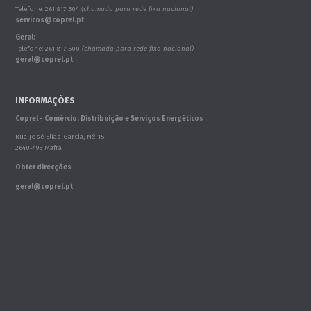
Telefone: 261 817 504
(chamada para rede fixa nacional)
servicos@coprel.pt
Geral:
Telefone: 261 817 500
(chamada para rede fixa nacional)
geral@coprel.pt
INFORMAÇÕES
Coprel - Comércio, Distribuição e Serviços Energéticos
Rua José Elias Garcia, Nº 15
2640-495 Mafra
Obter direcções
geral@coprel.pt