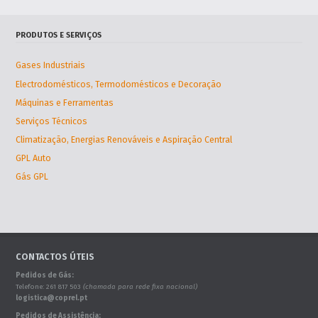
PRODUTOS E SERVIÇOS
Gases Industriais
Electrodomésticos, Termodomésticos e Decoração
Máquinas e Ferramentas
Serviços Técnicos
Climatização, Energias Renováveis e Aspiração Central
GPL Auto
Gás GPL
CONTACTOS ÚTEIS
Pedidos de Gás:
Telefone: 261 817 503
(chamada para rede fixa nacional)
logistica@coprel.pt
Pedidos de Assistência: