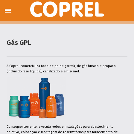
Sobre nós
Produtos e Serviços
Gás GPL
Gases Industriais
GPL Auto
Electrodomésticos,
Gás GPL
Termodomésticos e Decoração
Serviços Técnicos
Climatização, Energias Renováveis e
Aspiração Central
A Coprel comercializa todo o tipo de garrafa, de gás butano e propano
Máquinas e Ferramentas
(incluindo fase líquida), canalizado e em granel.
Encomendas
Gás em garrafa
Hotspot
Hotspot Terrace
Hotspot Day & Night
Serviços Online
Envio de Contagens
Pedido de Assistência
Pedido Orçamento Solar Térmico
Pedido Orçamento Aspiração Central
Consequentemente, executa redes e instalações para abastecimento
Pedido Orçamento Ar Condicionado
coletivo, colocação e montagem de reservatórios para fornecimento de