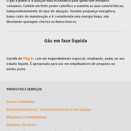
O gás a granel é a solução mais económica para quem tem elevados
consumos. Contém um forte poder calorífico e mantém as suas características,
independentemente do tipo de situação. Garante poupança energética,
baixo custo de manutenção e é considerada uma energia limpa, não
libertando quaisquer cheiros ou fumos tóxicos.
Gás em fase líquida
.
Garrafa de
11kg FL
com um engarrafamento especial, resultando, assim, no seu
estado líquido. É apropriado para uso em empilhadores de pequeno ou
médio porte.
PRODUTOS E SERVIÇOS
Gases Industriais
Electrodomésticos, Termodomésticos e Decoração
Máquinas e Ferramentas
Serviços Técnicos