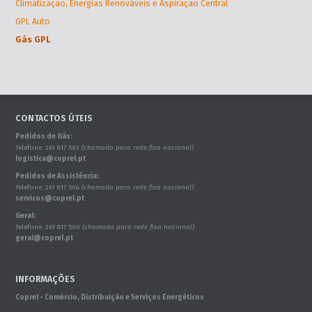
Climatização, Energias Renováveis e Aspiração Central
GPL Auto
Gás GPL
CONTACTOS ÚTEIS
Pedidos de Gás:
Telefone: 261 817 503
(chamada para rede fixa nacional)
logistica@coprel.pt
Pedidos de Assistência:
Telefone: 261 817 504
(chamada para rede fixa nacional)
servicos@coprel.pt
Geral:
Telefone: 261 817 500
(chamada para rede fixa nacional)
geral@coprel.pt
INFORMAÇÕES
Coprel - Comércio, Distribuição e Serviços Energéticos