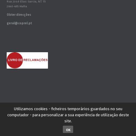
Rua José Elias Garcia, Nº 15
2640-495 Mafra
Obter direcções
geral@coprel.pt
Este site não está escrito com o acordo ortográfico
Utilizamos cookies - ficheiros temporários guardados no seu
computador - para personalizar a sua experiência de utilização deste
site.
Copyright © 2026 - Coprel - -
Webipack® Starter Site.
OK