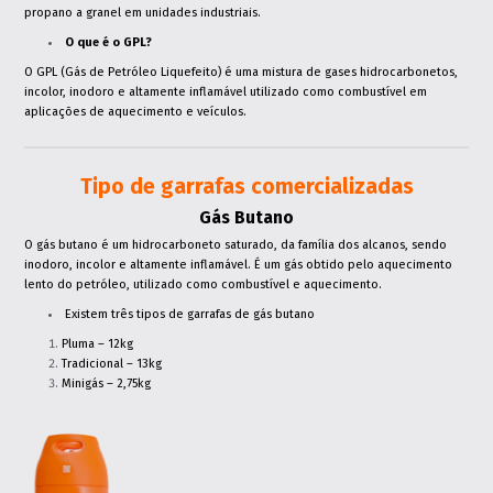
Pedido Orçamento Aquecimento
propano a granel em unidades industriais.
Central
O que é o GPL?
Contactos
O GPL (Gás de Petróleo Liquefeito) é uma mistura de gases hidrocarbonetos,
Sede
incolor, inodoro e altamente inflamável utilizado como combustível em
Loja / Exposição
aplicações de aquecimento e veículos.
Loja do Cidadão
Dept. máquinas e ferramentas
Dept. gás canalizado
Dept. logística
Tipo de garrafas comercializadas
Dept. técnico
Erigaz, Lda.
Gás Butano
Contacto de emergência
O gás butano é um hidrocarboneto saturado, da família dos alcanos, sendo
inodoro, incolor e altamente inflamável. É um gás obtido pelo aquecimento
lento do petróleo, utilizado como combustível e aquecimento.
Existem três tipos de garrafas de gás butano
Pluma – 12kg
Tradicional – 13kg
Minigás – 2,75kg
.