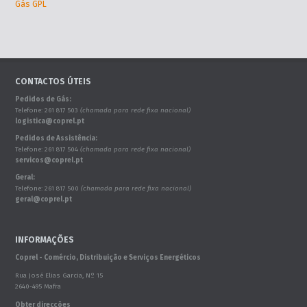
Gás GPL
CONTACTOS ÚTEIS
Pedidos de Gás:
Telefone: 261 817 503
(chamada para rede fixa nacional)
logistica@coprel.pt
Pedidos de Assistência:
Telefone: 261 817 504
(chamada para rede fixa nacional)
servicos@coprel.pt
Geral:
Telefone: 261 817 500
(chamada para rede fixa nacional)
geral@coprel.pt
INFORMAÇÕES
Coprel - Comércio, Distribuição e Serviços Energéticos
Rua José Elias Garcia, Nº 15
2640-495 Mafra
Obter direcções