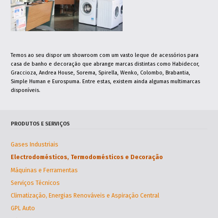
Pedido Orçamento Aquecimento
Central
Contactos
Sede
Loja / Exposição
Loja do Cidadão
Temos ao seu dispor um showroom com um vasto leque de acessórios para
Dept. máquinas e ferramentas
casa de banho e decoração que abrange marcas distintas como Habidecor,
Dept. gás canalizado
Graccioza, Andrea House, Sorema, Spirella, Wenko, Colombo, Brabantia,
Dept. logística
Simple Human e Eurospuma. Entre estas, existem ainda algumas multimarcas
Dept. técnico
disponíveis.
Erigaz, Lda.
Contacto de emergência
PRODUTOS E SERVIÇOS
Gases Industriais
Electrodomésticos, Termodomésticos e Decoração
Máquinas e Ferramentas
Serviços Técnicos
Climatização, Energias Renováveis e Aspiração Central
GPL Auto