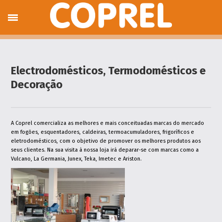
Sobre nós
Produtos e Serviços
Gás GPL
Gases Industriais
GPL Auto
Electrodomésticos,
Electrodomésticos, Termodomésticos e
Termodomésticos e Decoração
Decoração
Serviços Técnicos
Climatização, Energias Renováveis e
Aspiração Central
Máquinas e Ferramentas
Encomendas
A Coprel comercializa as melhores e mais conceituadas marcas do mercado
em fogões, esquentadores, caldeiras, termoacumuladores, frigoríficos e
Gás em garrafa
eletrodomésticos, com o objetivo de promover os melhores produtos aos
Hotspot
seus clientes. Na sua visita à nossa loja irá deparar-se com marcas como a
Hotspot Terrace
Vulcano, La Germania, Junex, Teka, Imetec e Ariston.
Hotspot Day & Night
Serviços Online
Envio de Contagens
Pedido de Assistência
Pedido Orçamento Solar Térmico
Pedido Orçamento Aspiração Central
Pedido Orçamento Ar Condicionado