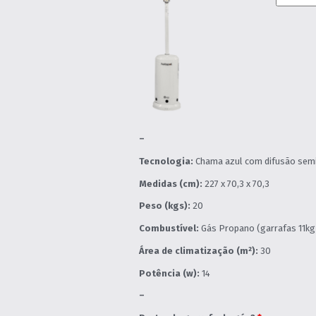
–
Tecnologia:
Chama azul com difusão semic
Medidas (cm):
227 x 70,3 x 70,3
Peso (kgs):
20
Combustível:
Gás Propano (garrafas 11kg
Área de climatização (m²):
30
Potência (w):
14
–