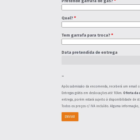
Pretende garrafa de gás?
*
Qual?
*
Tem garrafa para troca?
*
Data pretendida de entrega
–
Após submissão da encomenda, receberá um email c
Entregas grátis em deslocações até 10km.
Oferta da 
entrega, porém estará sujeito à disponibilidade de s
Todos os preços c/ IVA incluído. Alguma informação, 