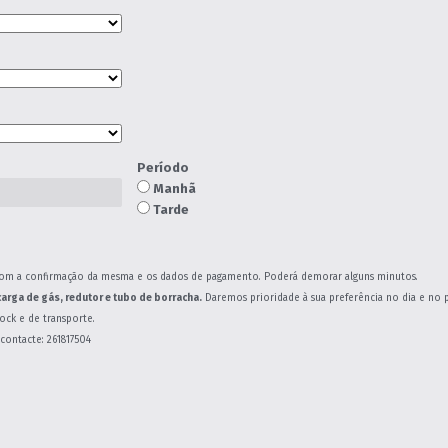
Período
Manhã
Tarde
om a confirmação da mesma e os dados de pagamento. Poderá demorar alguns minutos.
carga de gás, redutor e tubo de borracha.
Daremos prioridade à sua preferência no dia e no 
tock e de transporte.
contacte: 261817504