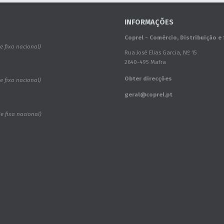
INFORMAÇÕES
Coprel - Comércio, Distribuição e
 fixa nacional)
Rua José Elias Garcia, Nº 15
2640-495 Mafra
Obter direcções
 fixa nacional)
geral@coprel.pt
 fixa nacional)