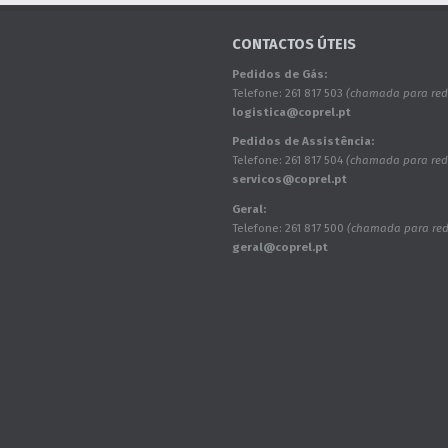
CONTACTOS ÚTEIS
Pedidos de Gás:
Telefone: 261 817 503
(chamada para rede
logistica@coprel.pt
Pedidos de Assistência:
Telefone: 261 817 504
(chamada para rede
servicos@coprel.pt
Geral:
Telefone: 261 817 500
(chamada para rede
geral@coprel.pt